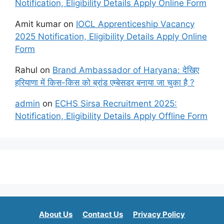
Notification, Eligibility Details Apply Online Form
Amit kumar
on
IOCL Apprenticeship Vacancy
2025 Notification, Eligibility Details Apply Online
Form
Rahul
on
Brand Ambassador of Haryana: देखिए
हरियाणा में किस-किस को ब्रांड एम्बेसडर बनाया जा चुका है ?
admin
on
ECHS Sirsa Recruitment 2025:
Notification, Eligibility Details Apply Offline Form
About Us
Contact Us
Privacy Policy