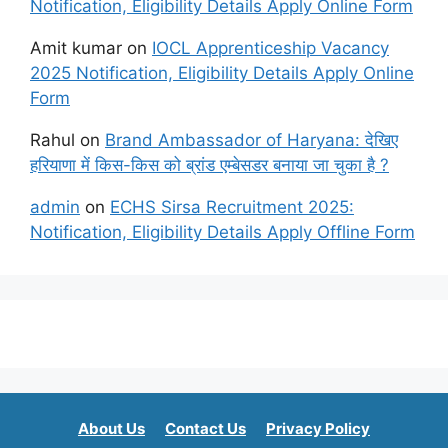
Notification, Eligibility Details Apply Online Form
Amit kumar
on
IOCL Apprenticeship Vacancy
2025 Notification, Eligibility Details Apply Online
Form
Rahul
on
Brand Ambassador of Haryana: देखिए
हरियाणा में किस-किस को ब्रांड एम्बेसडर बनाया जा चुका है ?
admin
on
ECHS Sirsa Recruitment 2025:
Notification, Eligibility Details Apply Offline Form
About Us
Contact Us
Privacy Policy