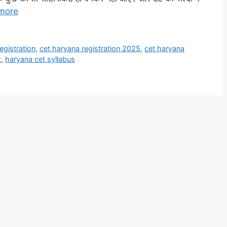
more
egistration
,
cet haryana registration 2025
,
cet haryana
t
,
haryana cet syllabus