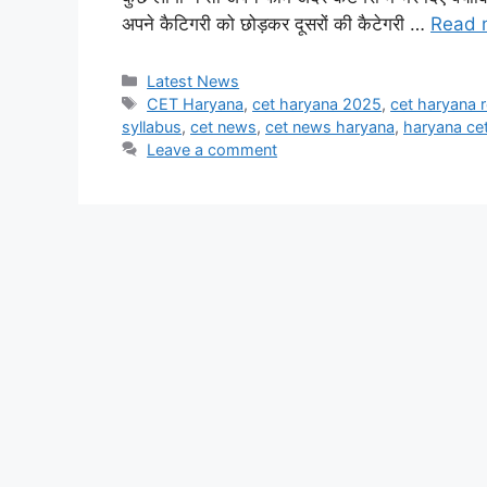
अपने कैटिगरी को छोड़कर दूसरों की कैटेगरी …
Read 
Categories
Latest News
Tags
CET Haryana
,
cet haryana 2025
,
cet haryana r
syllabus
,
cet news
,
cet news haryana
,
haryana ce
Leave a comment