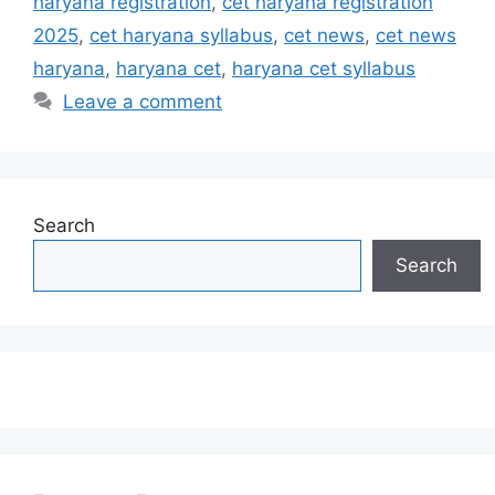
haryana registration
,
cet haryana registration
2025
,
cet haryana syllabus
,
cet news
,
cet news
haryana
,
haryana cet
,
haryana cet syllabus
Leave a comment
Search
Search