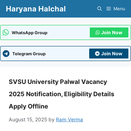
Skip
Haryana Halchal
Menu
to
content
Join Now
WhatsApp Group
Join Now
Telegram Group
SVSU University Palwal Vacancy
2025 Notification, Eligibility Details
Apply Offline
August 15, 2025
by
Ram Verma