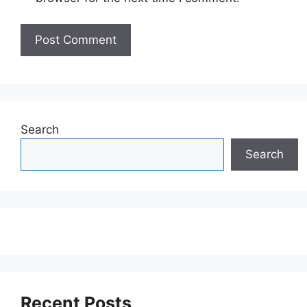
Search
Search
Recent Posts