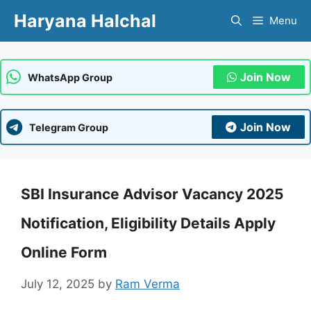
Skip
Haryana Halchal
Menu
to
content
Join Now
WhatsApp Group
Join Now
Telegram Group
SBI Insurance Advisor Vacancy 2025
Notification, Eligibility Details Apply
Online Form
July 12, 2025
by
Ram Verma