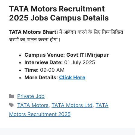
TATA Motors Recruitment
2025 Jobs Campus Details
TATA Motors
Bharti
में आवेदन करने के लिए निम्नलिखित
चरणों का पालन करना होगा।
Campus Venue:
Govt ITI Mirjapur
Interview Date:
01 July 2025
Time:
09:00 AM
More Details:
Click Here
Categories
Private Job
Tags
TATA Motors
,
TATA Motors Ltd
,
TATA
Motors Recruitment 2025