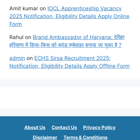
Amit kumar
on
IOCL Apprenticeship Vacancy
2025 Notification, Eligibility Details Apply Online
Form
Rahul
on
Brand Ambassador of Haryana: देखिए
हरियाणा में किस-किस को ब्रांड एम्बेसडर बनाया जा चुका है ?
admin
on
ECHS Sirsa Recruitment 2025:
Notification, Eligibility Details Apply Offline Form
About Us
Contact Us
Privacy Policy
Disclaimer
Terms & Conditions