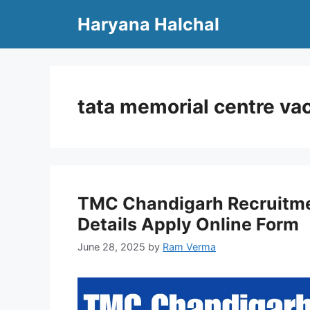
Skip
Haryana Halchal
to
content
tata memorial centre va
TMC Chandigarh Recruitment 
Details Apply Online Form
June 28, 2025
by
Ram Verma