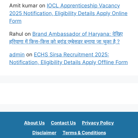
Amit kumar
on
IOCL Apprenticeship Vacancy
2025 Notification, Eligibility Details Apply Online
Form
Rahul
on
Brand Ambassador of Haryana: देखिए
हरियाणा में किस-किस को ब्रांड एम्बेसडर बनाया जा चुका है ?
admin
on
ECHS Sirsa Recruitment 2025:
Notification, Eligibility Details Apply Offline Form
About Us
Contact Us
Privacy Policy
Disclaimer
Terms & Conditions