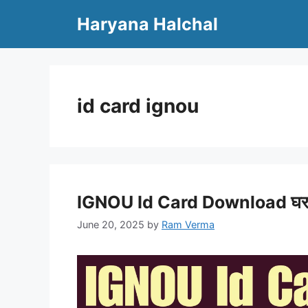
Skip
Haryana Halchal
to
content
id card ignou
IGNOU Id Card Download घर बैठे 
June 20, 2025
by
Ram Verma