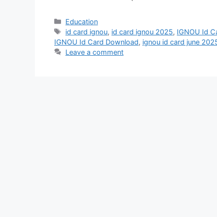
Categories
Education
Tags
id card ignou
,
id card ignou 2025
,
IGNOU Id C
IGNOU Id Card Download
,
ignou id card june 202
Leave a comment