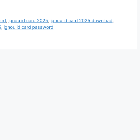
ard
,
ignou id card 2025
,
ignou id card 2025 download
,
5
,
ignou id card password