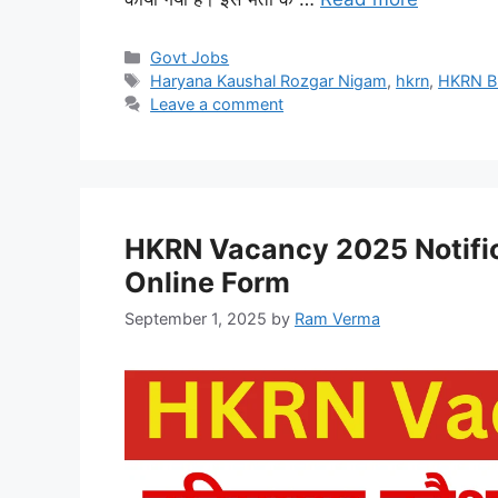
Categories
Govt Jobs
Tags
Haryana Kaushal Rozgar Nigam
,
hkrn
,
HKRN Bh
Leave a comment
HKRN Vacancy 2025 Notificat
Online Form
September 1, 2025
by
Ram Verma