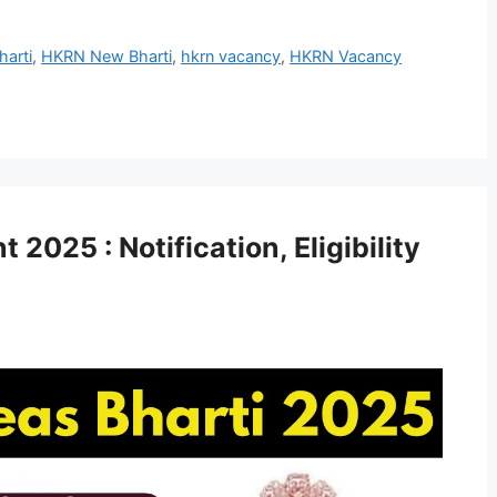
arti
,
HKRN New Bharti
,
hkrn vacancy
,
HKRN Vacancy
025 : Notification, Eligibility