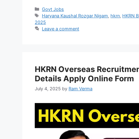
Categories
Govt Jobs
Tags
Haryana Kaushal Rozgar Nigam
,
hkrn
,
HKRN Bh
2025
Leave a comment
HKRN Overseas Recruitment 2
Details Apply Online Form
July 4, 2025
by
Ram Verma