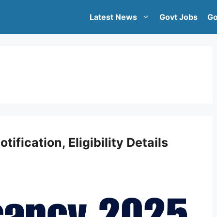
Latest News
Govt Jobs
Go
ication, Eligibility Details