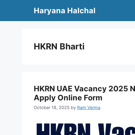
Skip
Haryana Halchal
to
content
HKRN Bharti
HKRN UAE Vacancy 2025 Notif
Apply Online Form
October 18, 2025
by
Ram Verma