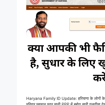
Haryana Family ID Update: हरियाणा के लोगों के ल
परिवार पहचान पत्र यानी PPP में बहोत सारी गलतीया द