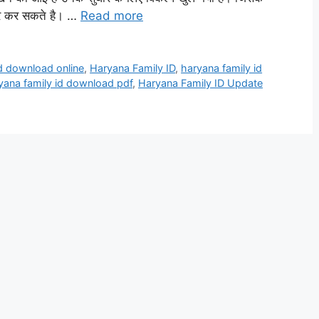
ार कर सकते है। …
Read more
id download online
,
Haryana Family ID
,
haryana family id
yana family id download pdf
,
Haryana Family ID Update