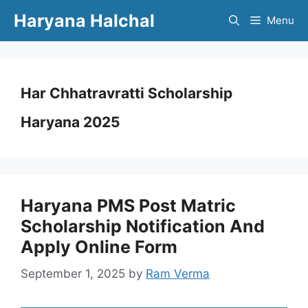
Skip
Haryana Halchal
Menu
to
content
Har Chhatravratti Scholarship
Haryana 2025
Haryana PMS Post Matric
Scholarship Notification And
Apply Online Form
September 1, 2025
by
Ram Verma