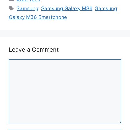
Tags
Samsung
,
Samsung Galaxy M36
,
Samsung
Galaxy M36 Smartphone
Leave a Comment
Comment