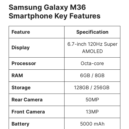
Samsung Galaxy M36
Smartphone Key Features
Feature
Specification
6.7-inch 120Hz Super
Display
AMOLED
Processor
Octa-core
RAM
6GB / 8GB
Storage
128GB / 256GB
Rear Camera
50MP
Front
Camera
13MP
Battery
5000 mAh