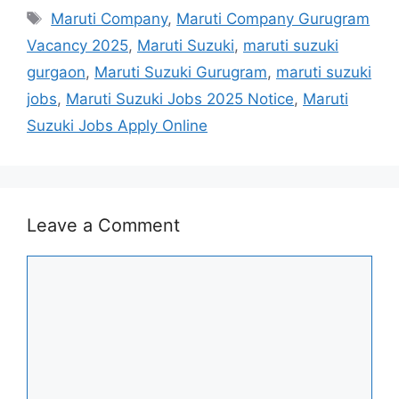
Tags
Maruti Company
,
Maruti Company Gurugram
Vacancy 2025
,
Maruti Suzuki
,
maruti suzuki
gurgaon
,
Maruti Suzuki Gurugram
,
maruti suzuki
jobs
,
Maruti Suzuki Jobs 2025 Notice
,
Maruti
Suzuki Jobs Apply Online
Leave a Comment
Comment