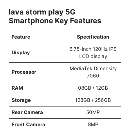
lava storm play 5G
Smartphone Key Features
Feature
Specification
6.75-inch 120Hz IPS
Display
LCD display
MediaTek Dimensity
Processor
7060
RAM
08GB / 12GB
Storage
128GB / 256GB
Rear Camera
50MP
Front
Camera
8MP