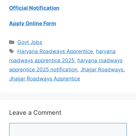
Official Notification
Apply Online Form
Categories
Govt Jobs
Tags
Haryana Roadways Apprentice
,
haryana
roadways apprentice 2025
,
haryana roadways
apprentice 2025 notification
,
Jhajjar Roadways
,
Jhajjar Roadways Apprentice
Leave a Comment
Comment