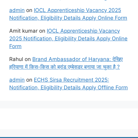
admin
on
IOCL Apprenticeship Vacancy 2025
Notification, Eligibility Details Apply Online Form
Amit kumar
on
IOCL Apprenticeship Vacancy
2025 Notification, Eligibility Details Apply Online
Form
Rahul
on
Brand Ambassador of Haryana: देखिए
हरियाणा में किस-किस को ब्रांड एम्बेसडर बनाया जा चुका है ?
admin
on
ECHS Sirsa Recruitment 2025:
Notification, Eligibility Details Apply Offline Form