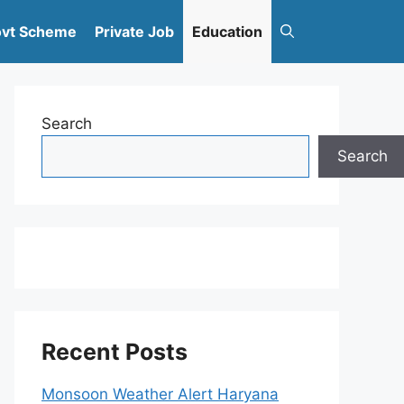
vt Scheme
Private Job
Education
Search
Search
Recent Posts
Monsoon Weather Alert Haryana