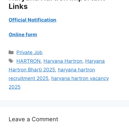
Links
Official Notification
Online form
Categories
Private Job
Tags
HARTRON
,
Haryana Hartron
,
Haryana
Hartron Bharti 2025
,
haryana hartron
recruitment 2025
,
haryana hartron vacancy
2025
Leave a Comment