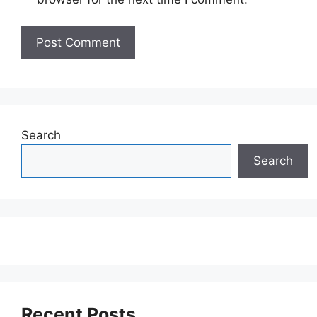
Search
Search
Recent Posts