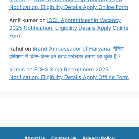
Notification, Eligibility Details Apply Online Form
Amit kumar
on
IOCL Apprenticeship Vacancy
2025 Notification, Eligibility Details Apply Online
Form
Rahul
on
Brand Ambassador of Haryana: देखिए
हरियाणा में किस-किस को ब्रांड एम्बेसडर बनाया जा चुका है ?
admin
on
ECHS Sirsa Recruitment 2025:
Notification, Eligibility Details Apply Offline Form
About Us
Contact Us
Privacy Policy